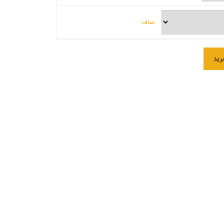
صاف
رید