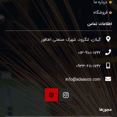
درباره ما
فروشگاه
اطلاعات تماس
گیلان، لنگرود، شهرک صنعتی اطاقور
013-9101-1742
0933-611-1742
info@adaasco.com
مجوزها