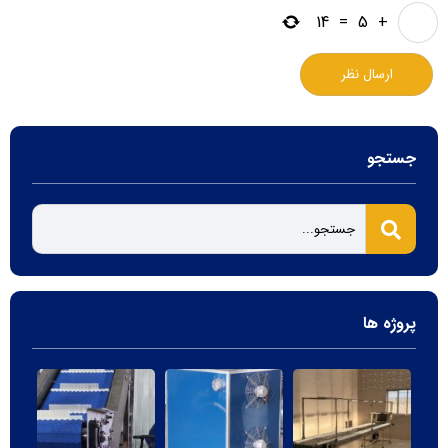
14
=
5
+
جستجو
پروژه ها